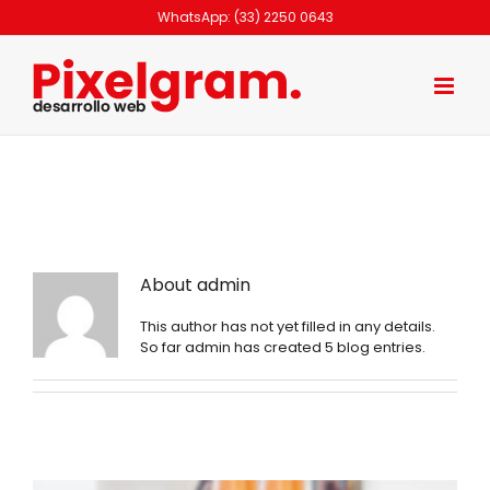
Skip
WhatsApp: (33) 2250 0643
to
content
About
admin
This author has not yet filled in any details.
So far admin has created 5 blog entries.