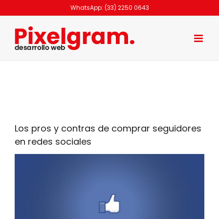
Skip
WhatsApp: (33) 2250 0643
to
content
Los pros y contras de comprar seguidores
en redes sociales
View
Larger
Image