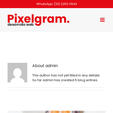
Skip
WhatsApp: (33) 2250 0643
to
content
About
admin
This author has not yet filled in any details.
So far admin has created 5 blog entries.